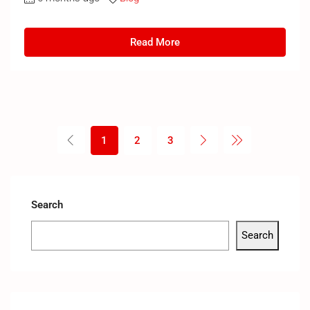
Read More
1
2
3
Search
Search