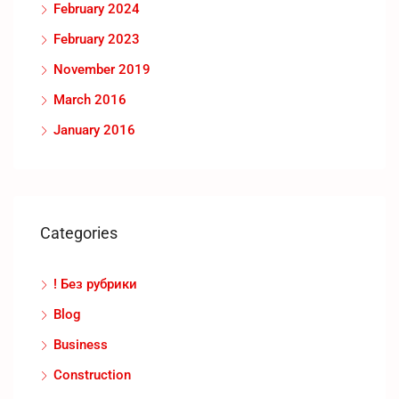
February 2024
February 2023
November 2019
March 2016
January 2016
Categories
! Без рубрики
Blog
Business
Construction