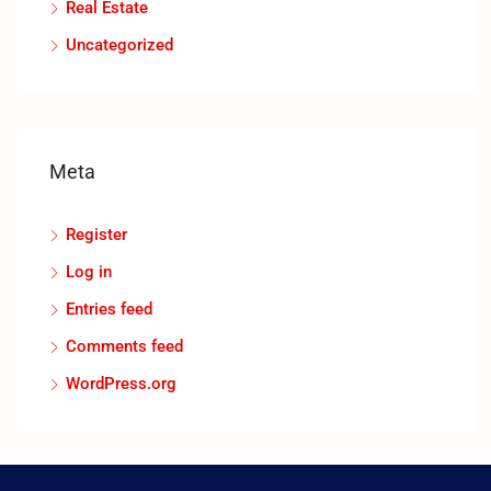
Real Estate
Uncategorized
Meta
Register
Log in
Entries feed
Comments feed
WordPress.org