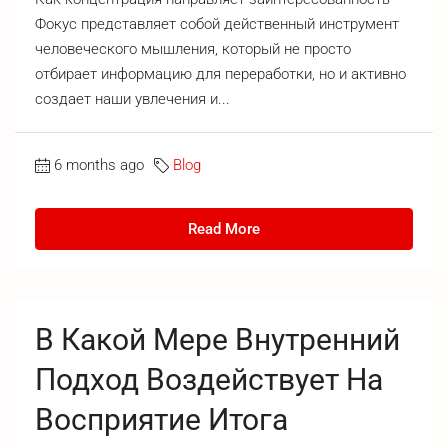
Фокус представляет собой действенный инструмент
человеческого мышления, который не просто
отбирает информацию для переработки, но и активно
создает наши увлечения и...
6 months ago
Blog
Read More
В Какой Мере Внутренний
Подход Воздействует На
Восприятие Итога