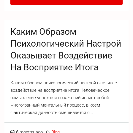
Каким Образом
Психологический Настрой
Оказывает Воздействие
На Восприятие Итога
Каким образом психологический настрой оказывает
воздействие на восприятие итога Человеческое
осмысление успехов и поражений являет собой
многогранный ментальный процесс, в коем
фактическая данность смешивается с...
6 months ago
Blog