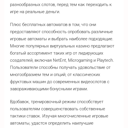
разнообразных слотов, перед тем как переходить к
игре на реальные деньги.
Плюс бесплатных автоматов в том, что они
предоставляют способность опробовать различные
игровые автоматы и выбрать наиболее подходящие.
Многие популярных виртуальных казино предлагают
богатый ассортимент таких игр от лидирующих
создателей, включая NetEnt, Microgaming и Playtech.
Пользователи способны получать удовольствие от
многообразием тем и опций, от классических
фруктовых машин до современных видеослотов с
завораживающими бонусными играми.
Вдобавок, тренировочный режим способствует
пользователям совершенствовать собственные
тактики ставок. Изучая многочисленные игровые
автоматы, удастся определить наилучшие