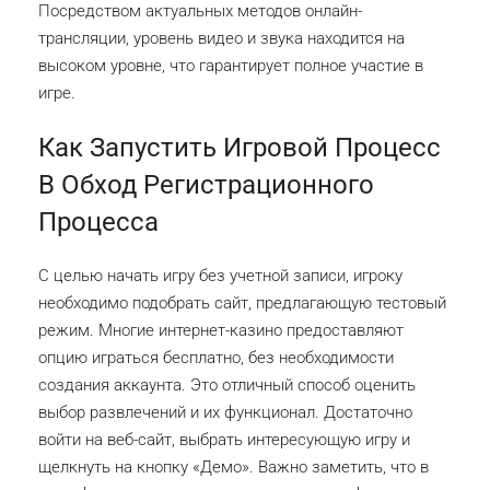
Посредством актуальных методов онлайн-
трансляции, уровень видео и звука находится на
высоком уровне, что гарантирует полное участие в
игре.
Как Запустить Игровой Процесс
В Обход Регистрационного
Процесса
С целью начать игру без учетной записи, игроку
необходимо подобрать сайт, предлагающую тестовый
режим. Многие интернет-казино предоставляют
опцию играться бесплатно, без необходимости
создания аккаунта. Это отличный способ оценить
выбор развлечений и их функционал. Достаточно
войти на веб-сайт, выбрать интересующую игру и
щелкнуть на кнопку «Демо». Важно заметить, что в