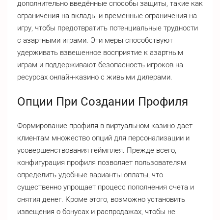
дополнительно введённые способы защиты, такие как
ограничения на вклады и временные ограничения на
игру, чтобы предотвратить потенциальные трудности
с азартными играми. Эти меры способствуют
удерживать взвешенное восприятие к азартным
играм и поддерживают безопасность игроков на
ресурсах онлайн-казино с живыми дилерами.
Опции При Создании Профиля
Формирование профиля в виртуальном казино дает
клиентам множество опций для персонализации и
усовершенствования геймплея. Прежде всего,
конфигурация профиля позволяет пользователям
определить удобные варианты оплаты, что
существенно упрощает процесс пополнения счета и
снятия денег. Кроме этого, возможно установить
извещения о бонусах и распродажах, чтобы не