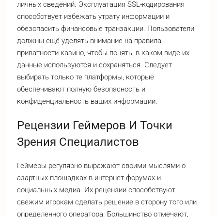
личных сведений. Эксплуатация SSL-кодирования
способствует избежать утрату информации и
обезопасить финансовые транзакции. Пользователи
должны ещё уделять внимание на правила
приватности казино, чтобы понять, в каком виде их
данные используются и сохраняться. Следует
выбирать только те платформы, которые
обеспечивают полную безопасность и
конфиденциальность ваших информации.
Рецензии Геймеров И Точки
Зрения Специалистов
Геймеры регулярно выражают своими мыслями о
азартных площадках в интернет-форумах и
социальных медиа. Их рецензии способствуют
свежим игрокам сделать решение в сторону того или
определенного оператора. Большинство отмечают,