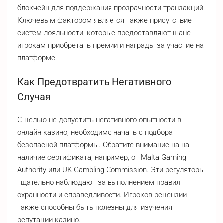
блокчейн для поддержания прозрачности транзакций.
Ключевым фактором является также присутствие
систем лояльности, которые предоставляют шанс
игрокам приобретать премии и награды за участие на
платформе.
Как Предотвратить Негативного
Случая
С целью не допустить негативного опытности в
онлайн казино, необходимо начать с подбора
безопасной платформы. Обратите внимание на на
наличие сертификата, например, от Malta Gaming
Authority или UK Gambling Commission. Эти регуляторы
тщательно наблюдают за выполнением правил
охранности и справедливости. Игроков рецензии
также способны быть полезны для изучения
репутации казино.