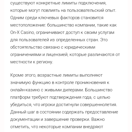
существуют конкретные лимиты подключения,
которые могут повлиять на пользовательский опыт.
Одним среди ключевых факторов становится
местоположение: большинство компании, такие как
On-X Casino, ограничивают доступ к своим услугам
для пользователей из определенных стран. Это
обстоятельство связано с юридическими
ограничениями и лицензией, которые различаются от
местности к региону.
Кроме этого, возрастные лимиты выполняют
значимую функцию в контроле проникновения к
онлайн-казино с живыми дилерами. Большинство
платформ требуют подтверждения года, с целью
убедиться, что игроки достигнули совершеннолетия.
Данный шаг в состоянии содержать предоставление
документации и завершение проверки. Важно
отметить, что некоторые компании внедряют