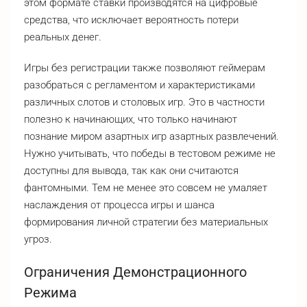
этом формате ставки производятся на цифровые
средства, что исключает вероятность потери
реальных денег.
Игры без регистрации также позволяют геймерам
разобраться с регламентом и характеристиками
различных слотов и столовых игр. Это в частности
полезно к начинающих, что только начинают
познание миром азартных игр азартных развлечений.
Нужно учитывать, что победы в тестовом режиме не
доступны для вывода, так как они считаются
фантомными. Тем не менее это совсем не умаляет
наслаждения от процесса игры и шанса
формирования личной стратегии без материальных
угроз.
Ограничения Демонстрационного
Режима