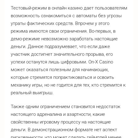
Тестовый-режим в онлайн казино дает пользователям
возможность ознакомиться с автоматы без угрозы
утраты фактических средств. Впрочем у этого
режима имеются свои ограничения. Во-первых, в
демо-режиме невозможно заработать настоящие
деньги. Данное подразумевает, что если даже
участник достигнет значительного прорыва, его
успехи останутся лишь цифровыми. On-X Casino
может оказаться полезным для начинающих,
которые стремятся попрактиковаться и освоить
механику игры, но не годится для тех, кто стремится к
реальный выигрыш.
Также одним ограничением становится недостаток
настоящего адреналина и азартности, какие
свойственны игровому процессу на настоящие
деньги. В демонстрационном формате нет аспект
рискованности, что может сделать геймплей менее