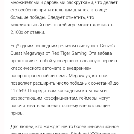
множителями и даровыми раскрутками, что делает
его особенно притягательным для тех, кто ищет
большие победы. Следует отметить, что
максимальный приз в этой игре может достигать
2,100x от ставки.
Ещё одним последним релизом выступает Gonzo’s
Quest Megaways от Red Tiger Gaming. Эта забава
представляет собой усовершенствованную версию
классического автомата с внедрением
распространенной системы Megaways, которая
позволяет расширить число победных сочетаний до
117,649. Посредством каскадным катушкам и
возрастающим коэффициентам, геймеры могут
рассчитывать на по-настоящему впечатляющие
призы.
Для людей, кто жаждет нечто более инновационное,