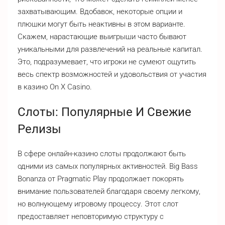
захватывающим. Вдобавок, некоторые опции и
плюшки могут быть неактивны в этом варианте.
Скажем, нарастающие выигрыши часто бывают
уникальными для развлечений на реальные капитал.
Это, подразумевает, что игроки не сумеют ощутить
весь спектр возможностей и удовольствия от участия
в казино On X Casino.
Слоты: Популярные И Свежие
Релизы
В сфере онлайн-казино слоты продолжают быть
одними из самых популярных активностей. Big Bass
Bonanza от Pragmatic Play продолжает покорять
внимание пользователей благодаря своему легкому,
но волнующему игровому процессу. Этот слот
предоставляет неповторимую структуру с