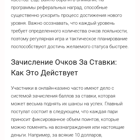
программы реферальных наград, способные
существенно ускорить процесс достижения нового
уровня. Важно осознавать, что каждый уровень
требует определенного количества очков лояльности,
поэтому регулярная игра и тактическое планирование
поспособствуют достичь желаемого статуса быстрее.
Зачисление Очков За Ставки:
Как Это Действует
Участники в онлайн-казино часто имеют дело с
системой зачисления баллов за ставки, которая
может весьма поднять их шансы на успех. Главный
постулат состоит в следующем, что каждая пари
приносит фиксированное объем поинтов, которые
можно поменять на вознаграждения или настоящие
деньги. Например, за всякие 10 долларов,