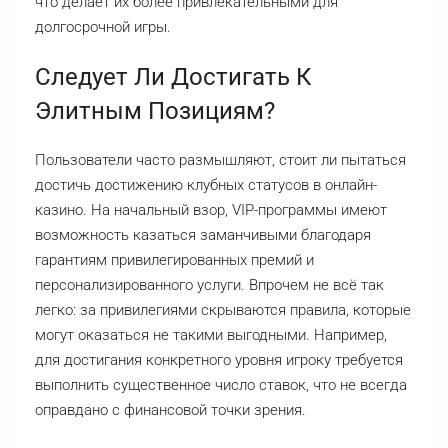
что делает их более привлекательными для
долгосрочной игры.
Следует Ли Достигать К
Элитным Позициям?
Пользователи часто размышляют, стоит ли пытаться
достичь достижению клубных статусов в онлайн-
казино. На начальный взор, VIP-программы имеют
возможность казаться заманчивыми благодаря
гарантиям привилегированных премий и
персонализированного услуги. Впрочем не всё так
легко: за привилегиями скрываются правила, которые
могут оказаться не такими выгодными. Например,
для достигания конкретного уровня игроку требуется
выполнить существенное число ставок, что не всегда
оправдано с финансовой точки зрения.