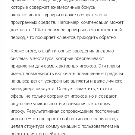
которые содержат ежемесячные бонусы,
эксклюзивные турниры и даже возврат части
проигранных средств. Например, компенсация может
достигать 10% от размера проигрыша за конкретный
период, что поощряет клиентов приходить обратно.
Кроме этого, онлайн игорные заведения внедряют
системы VIP-статуса, которые обеспечивают
привилегии для самых активных игроков. Эти планы
имеют возможность включать повышенные пределы
на вывод денег, ускоренные выплаты и даже личного
менеджера аккаунта. Следует заметить, что эти
оферы не только сохраняют игроков, но и создают
ощущение уникальности и внимания к каждому
игроку. Результативная сопровождение постоянных
игроков — это не просто набор типовых вариантов, а
целая структура коммуникации с пользователем на
всех стадиях его геймплея.