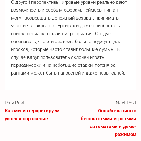
С другой перспективы, игровые уровни реально дают
возможность к особым оферам. Геймеры пин ап
могут возвращать денежный возврат, принимать
участие в закрытых турнирах и даже приобретать
приглашения на офлайн мероприятия. Следует
осознавать, что эти системы больше подходят для
игроков, которые часто ставит большие суммы. В
случае вдруг пользователь склонен играть
периодически и на небольшие ставки, погоня за
рангами может быть напрасной и даже невыгодной.
Prev Post
Next Post
Как мы интерпретируем
Онлайн-казино с
успех и поражение
бесплатными игровыми
автоматами и демо-
режимом