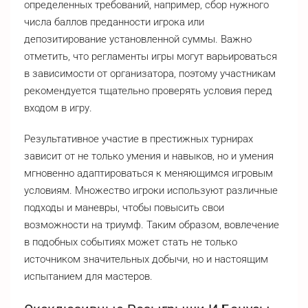
определенных требований, например, сбор нужного
числа баллов преданности игрока или
депозитирование установленной суммы. Важно
отметить, что регламенты игры могут варьироваться
в зависимости от организатора, поэтому участникам
рекомендуется тщательно проверять условия перед
входом в игру.
Результативное участие в престижных турнирах
зависит от не только умения и навыков, но и умения
мгновенно адаптироваться к меняющимся игровым
условиям. Множество игроки используют различные
подходы и маневры, чтобы повысить свои
возможности на триумф. Таким образом, вовлечение
в подобных событиях может стать не только
источником значительных добычи, но и настоящим
испытанием для мастеров.