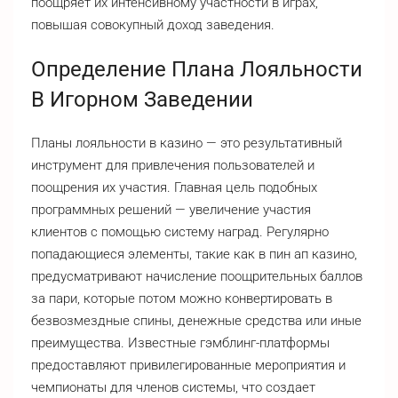
поощряет их интенсивному участности в играх,
повышая совокупный доход заведения.
Определение Плана Лояльности
В Игорном Заведении
Планы лояльности в казино — это результативный
инструмент для привлечения пользователей и
поощрения их участия. Главная цель подобных
программных решений — увеличение участия
клиентов с помощью систему наград. Регулярно
попадающиеся элементы, такие как в пин ап казино,
предусматривают начисление поощрительных баллов
за пари, которые потом можно конвертировать в
безвозмездные спины, денежные средства или иные
преимущества. Известные гэмблинг-платформы
предоставляют привилегированные мероприятия и
чемпионаты для членов системы, что создает