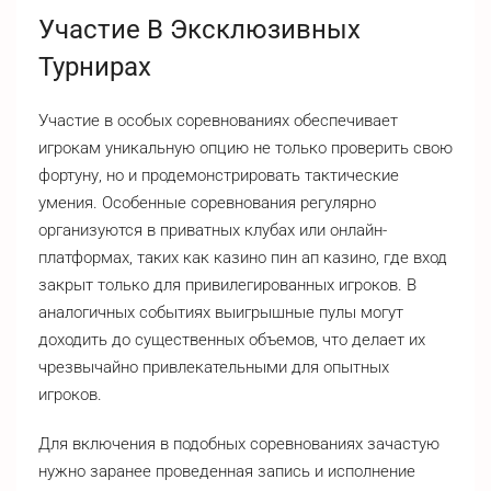
Участие В Эксклюзивных
Турнирах
Участие в особых соревнованиях обеспечивает
игрокам уникальную опцию не только проверить свою
фортуну, но и продемонстрировать тактические
умения. Особенные соревнования регулярно
организуются в приватных клубах или онлайн-
платформах, таких как казино пин ап казино, где вход
закрыт только для привилегированных игроков. В
аналогичных событиях выигрышные пулы могут
доходить до существенных объемов, что делает их
чрезвычайно привлекательными для опытных
игроков.
Для включения в подобных соревнованиях зачастую
нужно заранее проведенная запись и исполнение