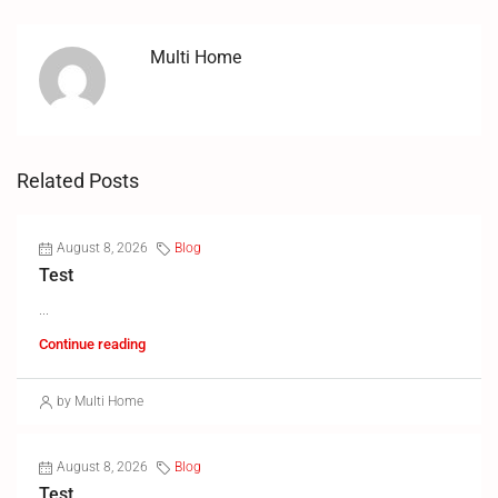
Multi Home
Related Posts
August 8, 2026
Blog
Test
...
Continue reading
by Multi Home
August 8, 2026
Blog
Test