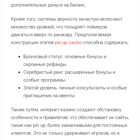
дополнительные деньги на баланс.
Кроме того, системы верности зачастую включают
множество уровней, что поощряет геймеров
двигаться вверх по ранжиру. Предполагаемая
конструкция этапов
pin up casino
способна содержать:
Бронзовый статус: основные бонусы и
скромные рефанды.
Серебристый ранг: расширенные бонусы и
особые программы.
Златой уровень: личные консультанты и особые
приглашения на ивенты.
Таким путём, интернет-казино создают обстановку
особенности и привилегий, что обеспечивает их сайты,
такие как pin up, более заманчивыми для постоянных
клиентов. Это не только удерживает игроков, но и