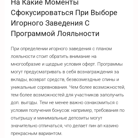
На Какие Моменты
Сфокусироваться При Выборе
Игорного Заведения С
Программой Лояльности
При определении игорного заведения с планом
лояльности стоит обратить внимание на
многообразие и щедрые условия оферт. Программы
могут предусматривать в себя вознаграждения за
вклады, возврат средств, безвозмездные спины и
уникальные соревнования. Чем более возможностей,
тем более возможностей для участников заполучить
доп. выгоды. Тем не менее важно ознакомиться с
условия получения бонусов: например, требования по
отыгрышу и минимальные депозиты могут
значительно отличаться, что делает пин ап казино
прекрасным вариантом.