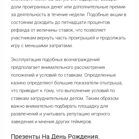
доли проигранных денег или дополнительные премии
за деятельность в течение недели. Подобные акции в
состоянии доходить до пятнадцати процентов
рефанда от величины ставок, что позволяет
участникам вернуть часть проигрышей и продолжать
игру с меньшими затратами.
Эксплуатация подобных вознаграждений
предполагает внимательного рассмотрения
положений и условий по ставкам. Определенные
казино определяют большие показатели отыгрыша,
что приводит к тому, что выполнение условий по
ставкам затруднительным делом. Таким образом
важно внимательно подбирать площадку для
развлечений и учитывать репутацию игорного
заведения и мнения других геймеров.
Презенты На День Рождения.